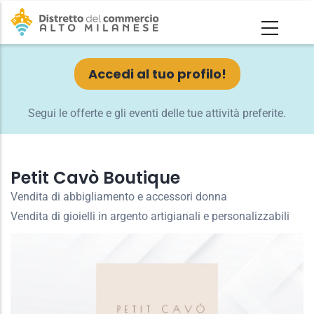
Salta
al
contenuto
principale
Accedi al tuo profilo!
Segui le offerte e gli eventi delle tue attività preferite.
Petit Cavò Boutique
Vendita di abbigliamento e accessori donna
Vendita di gioielli in argento artigianali e personalizzabili